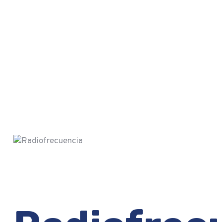
I
N
B
T
C