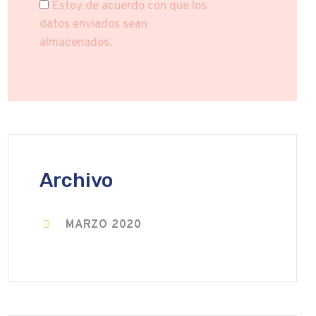
Estoy de acuerdo con que los
datos enviados sean
almacenados.
Archivo
MARZO 2020