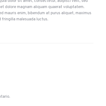
ia dolor sit amet, consectetur, adipisci velit, sed
 et dolore magnam aliquam quaerat voluptatem.
Sed mauris enim, bibendum at purus aliquet, maximus
d fringilla malesuada luctus.
tario.