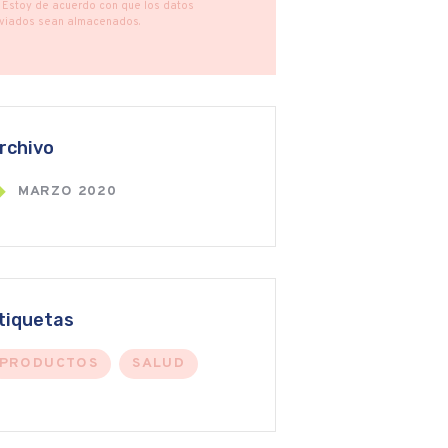
Estoy de acuerdo con que los datos
viados sean almacenados.
rchivo
MARZO
2020
tiquetas
PRODUCTOS
SALUD