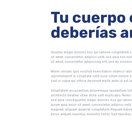
Tu cuerpo 
deberías a
Quuntur magni dolores eos qui ratione voluptatem s
sit amet, consectetur, adipisci velit, sed quia non
sit amet, consectetur adipisicing elit, sed do eiusm
Minim veniam, quis nostrud exercitation ullamco labo
reprehenderit in voluptate velit esse cillum dolore e
sunt in culpa qui officia deserunt mollit anim id est 
Voluptatem accusantium doloremque laudantium, tota
architecto beatae vitae dicta sunt explicabo. Nemo e
sed quia consequuntur magni dolores eos qui ration
ipsum quia dolor sit amet, consectetur, adipisci vel
magnam aliquam quaerat voluptatem. Aliquam bibendu
purus aliquet, maximus molestie tortor. Sed faucibus e