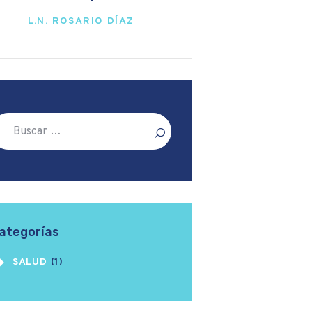
L.N. ROSARIO DÍAZ
scar:
ategorías
SALUD
(1)