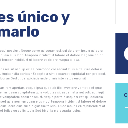
es único y
marlo
Bu
equi nesciunt. Neque porro quisquam est, qui dolorem ipsum quiaolor
 numquam eius modi tempora incidunt ut labore et dolore magnam dolor
od tempor incididunt ut labore et dolore magna aliqua.
ris nisi ut aliquip ex ea commodo consequat. Duis aute irure dolor in
u fugiat nulla pariatur. Excepteur sint occaecat cupidatat non proident,
laborum. Sed ut perspiciatis unde omnis iste natus error sit.
m rem aperiam, eaque ipsa quae ab illo inventore veritatis et quasi
nim ipsam voluptatem quia voluptas sit aspernatur aut odit aut fugit,
C
e voluptatem sequi nesciunt. Neque porro quisquam est, qui dolorem
it, sed quia non numquam eius modi tempora incidunt ut labore et dolore
m lacus quis nulla dignissim faucibus. Sed mauris enim, bibendum at
t tellus eu sollicitudin. Sed fringilla malesuada luctus.