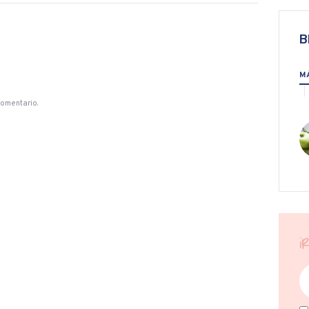
B
M
comentario.
¡